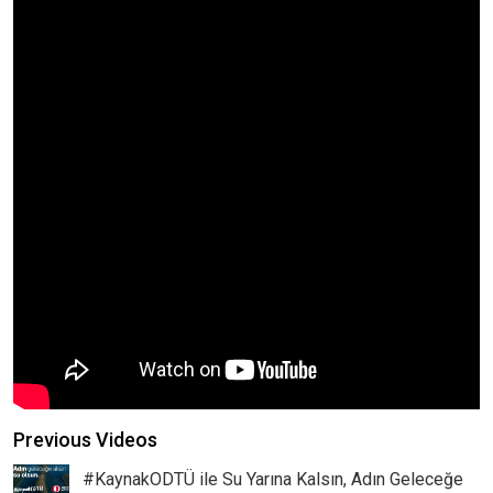
Previous Videos
#KaynakODTÜ ile Su Yarına Kalsın, Adın Geleceğe