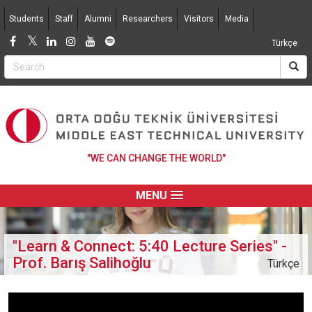
Jump to navigation
Students
Staff
Alumni
Researchers
Visitors
Media
Türkçe
"WE CAN CHANGE THE WORLD"
MENU
"Learn & Connect: 5:40 Lecture Series" -
Prof. Barış Salihoğlu
Türkçe