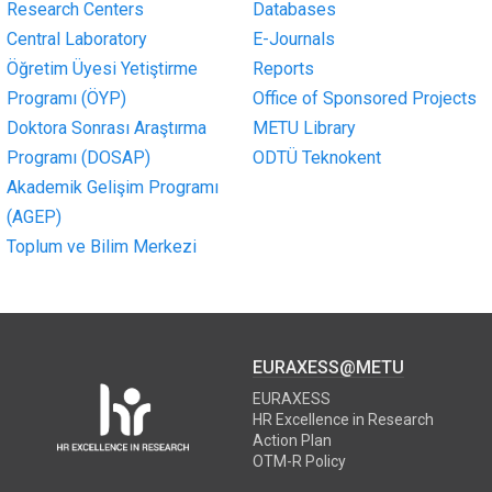
Research Centers
Databases
Central Laboratory
E-Journals
Öğretim Üyesi Yetiştirme
Reports
Programı (ÖYP)
Office of Sponsored Projects
Doktora Sonrası Araştırma
METU Library
Programı (DOSAP)
ODTÜ Teknokent
Akademik Gelişim Programı
(AGEP)
Toplum ve Bilim Merkezi
EURAXESS@METU
EURAXESS
HR Excellence in Research
Action Plan
OTM-R Policy