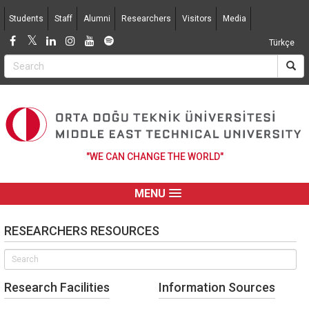
Jump to navigation
Students
Staff
Alumni
Researchers
Visitors
Media
Türkçe
"WE CAN CHANGE THE WORLD"
MENU
RESEARCHERS RESOURCES
Research Facilities
Information Sources