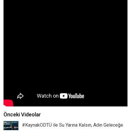
Önceki Videolar
#KaynakODTÜ ile Su Yarına Kalsın, Adın Geleceğe