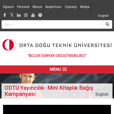
Jump to navigation
Öğrenci
Personel
Mezun
Araştırmacı
Ziyaretçi
Medya
English
"BİZLER DÜNYAYI DEĞİŞTİREBİLİRİZ"
MENU
ODTÜ Yayıncılık- Mini Kitaplık Bağış
Kampanyası
English