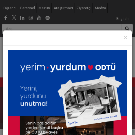
Jump to navigation
Öğrenci
Personel
Mezun
Araştırmacı
Ziyaretçi
Medya
English
×
"BİZLER DÜNYAYI DEĞİŞTİREBİLİRİZ"
MENU
tüm duyurular