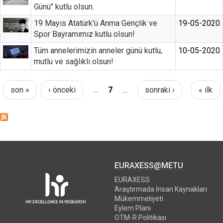
Günü" kutlu olsun.
19 Mayıs Atatürk'ü Anma Gençlik ve
19-05-2020
Spor Bayramımız kutlu olsun!
Tüm annelerimizin anneler günü kutlu,
10-05-2020
mutlu ve sağlıklı olsun!
son »
‹ önceki
…
7
…
sonraki ›
« ilk
Pages
EURAXESS@METU
EURAXESS
Araştırmada İnsan Kaynakları
Mükemmeliyeti
Eylem Planı
OTM-R Politikası