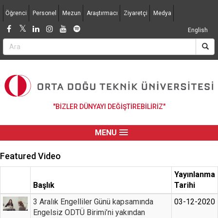
Jump to navigation
Öğrenci
Personel
Mezun
Araştırmacı
Ziyaretçi
Medya
English
"BİZLER DÜNYAYI DEĞİŞTİREBİLİRİZ"
MENU
Featured Video
Yayınlanma
Başlık
Tarihi
3 Aralık Engelliler Günü kapsamında
03-12-2020
Engelsiz ODTÜ Birimi’ni yakından