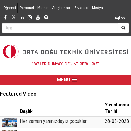
Jump to navigation
Öğrenci
Personel
Mezun
Araştırmacı
Ziyaretçi
Medya
English
"BİZLER DÜNYAYI DEĞİŞTİREBİLİRİZ"
MENU
Featured Video
Yayınlanma
Başlık
Tarihi
Her zaman yanınızdayız çocuklar
28-03-2023