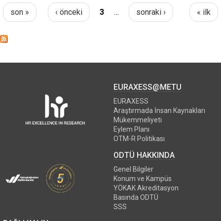
son »
‹ önceki
3
…
sonraki ›
« ilk
Pages
EURAXESS@METU
EURAXESS
Araştırmada İnsan Kaynakları
Mükemmeliyeti
Eylem Planı
OTM-R Politikası
ODTÜ HAKKINDA
Genel Bilgiler
Konum ve Kampüs
YÖKAK Akreditasyon
Basında ODTÜ
SSS