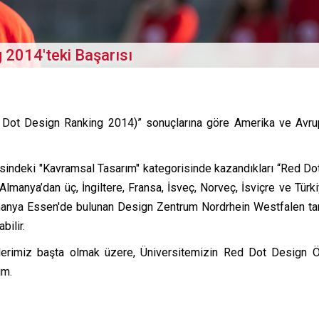
2014'teki Başarısı
 Dot Design Ranking 2014)” sonuçlarına göre Amerika ve Avr
risindeki "Kavramsal Tasarım" kategorisinde kazandıkları “Red Dot”
 Almanya’dan üç, İngiltere, Fransa, İsveç, Norveç, İsviçre ve Türk
lmanya Essen'de bulunan Design Zentrum Nordrhein Westfalen tar
bilir.
elerimiz başta olmak üzere, Üniversitemizin Red Dot Design
im.