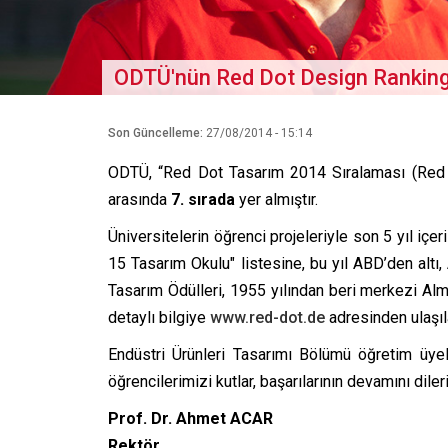
ODTÜ'nün Red Dot Design Ranking 
Son Güncelleme:
27/08/2014 - 15:14
ODTÜ, “Red Dot Tasarım 2014 Sıralaması (Red
arasında
7. sırada
yer almıştır.
Üniversitelerin öğrenci projeleriyle son 5 yıl içe
15 Tasarım Okulu" listesine, bu yıl ABD’den altı,
Tasarım Ödülleri, 1955 yılından beri merkezi A
detaylı bilgiye
www.red-dot.de
adresinden ulaşıla
Endüstri Ürünleri Tasarımı Bölümü öğretim üy
öğrencilerimizi kutlar, başarılarının devamını diler
Prof. Dr. Ahmet ACAR
Rektör