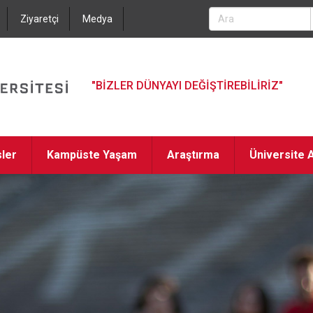
Jump to navigation
Ziyaretçi
Medya
"BİZLER DÜNYAYI DEĞİŞTİREBİLİRİZ"
sler
Kampüste Yaşam
Araştırma
Üniversite A