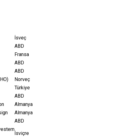
İsveç
ABD
Fransa
ABD
ABD
AHO)
Norveç
Türkiye
ABD
on
Almanya
sign
Almanya
ABD
estern
İsviçre